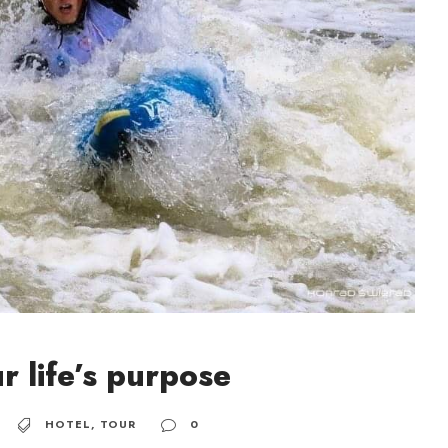
r life’s purpose
HOTEL
,
TOUR
0