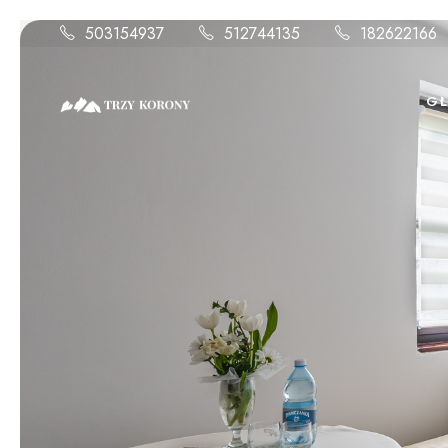
503154937
512744135
182622166
G