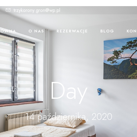
trzykorony.gron@wp.pl
ŁÓWNA
O NAS
REZERWACJE
BLOG
KON
Day
14 października, 2020