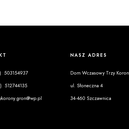
KT
NASZ ADRES
)
:
503154937
Dom Wczasowy Trzy Koron
)
:
512744135
ul. Słoneczna 4
zykorony.gron@wp.pl
34-460 Szczawnica