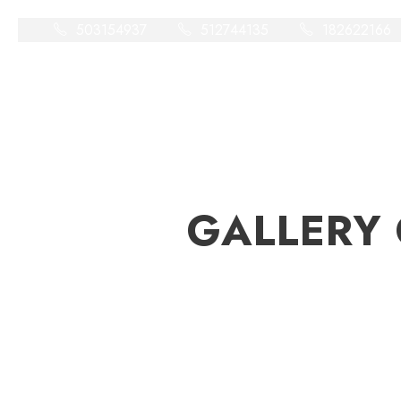
503154937
512744135
182622166
G
GALLERY 