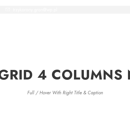
trzykorony.gron@wp.pl
ŁÓWNA
O NAS
REZERWACJE
BLOG
KON
GRID 4 COLUMNS
Full / Hover With Right Title & Caption