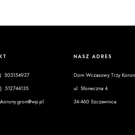
KT
NASZ ADRES
)
:
503154937
Dom Wczasowy Trzy Koron
)
:
512744135
ul. Słoneczna 4
zykorony.gron@wp.pl
34-460 Szczawnica