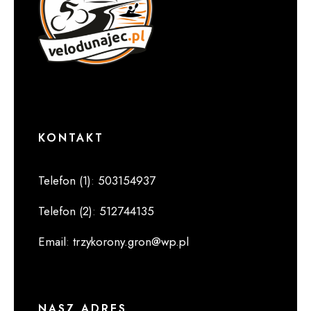
KONTAKT
Telefon (1)
:
503154937
Telefon (2)
:
512744135
Email
:
trzykorony.gron@wp.pl
NASZ ADRES